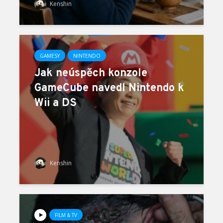
Kenshin
GAMESY
NINTENDO
Jak neúspěch konzole
GameCube navedl Nintendo k
Wii a DS
Kenshin
FILM & TV