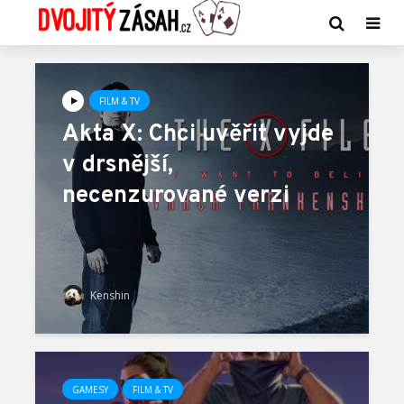
FILM & TV
Akta X: Chci uvěřit vyjde
v drsnější,
necenzurované verzi
Kenshin
GAMESY
FILM & TV