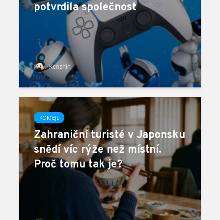
potvrdila společnost
Kenshin
KOKTEJL
Zahraniční turisté v Japonsku
snědí víc rýže než místní.
Proč tomu tak je?