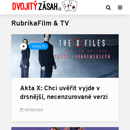
RubrikaFilm & TV
FILM & TV
Akta X: Chci uvěřit vyjde v
drsnější, necenzurované verzi
09/08/2026